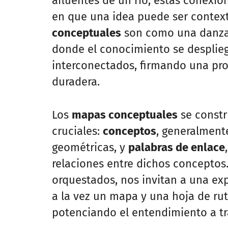
afluentes de un río, estas conexi
en que una idea puede ser contextu
conceptuales
son como una danza v
donde el conocimiento se desplie
interconectados, firmando una p
duradera.
Los
mapas conceptuales
se constr
cruciales:
conceptos
, generalment
geométricas, y
palabras de enlace
relaciones entre dichos conceptos
orquestados, nos invitan a una ex
a la vez un mapa y una hoja de rut
potenciando el entendimiento a tra